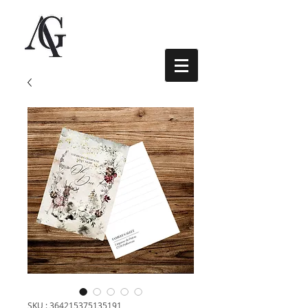
SKU : 364215375135191