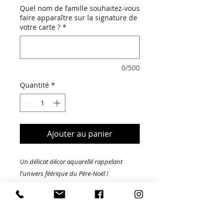
Quel nom de famille souhaitez-vous
faire apparaître sur la signature de
votre carte ?
*
0/500
Quantité
*
Ajouter au panier
Un délicat décor aquarellé rappelant
l'univers féérique du Père-Noël !
Un modèle illustré et chaleureux pour
envoyer vos vœux à vos proches.