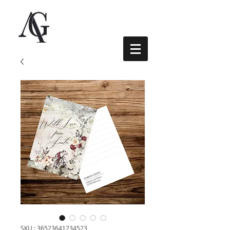
SKU : 36523641234523