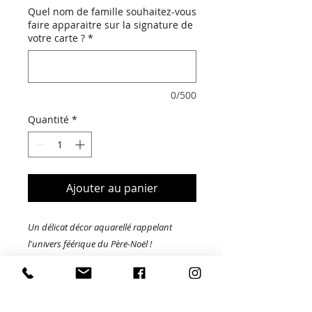
Quel nom de famille souhaitez-vous
faire apparaitre sur la signature de
votre carte ?
*
0/500
Quantité
*
Ajouter au panier
Un délicat décor aquarellé rappelant
l'univers féérique du Père-Noël !
Un modèle illustré et chaleureux pour
envoyer vos voeux à vos proches.