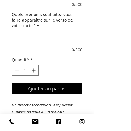
0/500
Quels prénoms souhaitez-vous
faire apparaître sur le verso de
votre carte ?
*
0/500
Quantité
*
Ajouter au panier
Un délicat décor aquarellé rappelant
l'univers féérique du Père-Noël !
Un modèle illustré et chaleureux pour
envoyer vos voeux à vos proches.