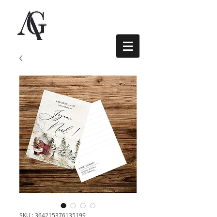
SKU : 364215376135199