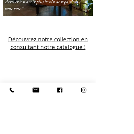
Arriver à n'avoir plus besoin de regarder
pour voir "
Découvrez notre collection en
consultant notre catalogue !
L'ATELIER GALLET
Rue des Treilles
17440 AYTRE
Charlotte - 06 09 48 90 90
Lise - 06 44 82 37 43
" Créateur de jolis moments "
LA ROCHELLE - ÎLE DE RE