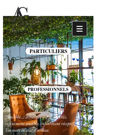
PARTICULIERS
PROFESSIONNELS
“Sensible...s'acharner à être sensible,
infiniment sensible, infiniment réceptif.
Toujours en état d'osmose.